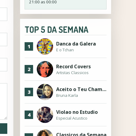
21:00 as 00:00
TOP 5 DA SEMANA
Danca da Galera
1
E o Tchan
Record Covers
2
Artistas Classicos
Aceito o Teu Chamado
3
Bruna Karla
Violao no Estudio
4
Especial Acustico
Classicos da Semana